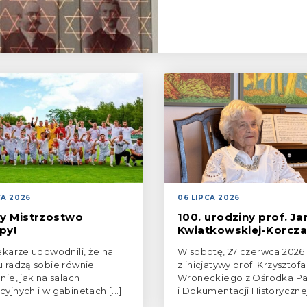
CA 2026
06 LIPCA 2026
 Mistrzostwo
100. urodziny prof. Ja
py!
Kwiatkowskiej-Korcz
lekarze udowodnili, że na
W sobotę, 27 czerwca 2026 
u radzą sobie równie
z inicjatywy prof. Krzysztofa
nie, jak na salach
Wroneckiego z Ośrodka Pa
yjnych i w gabinetach [...]
i Dokumentacji Historycznej [