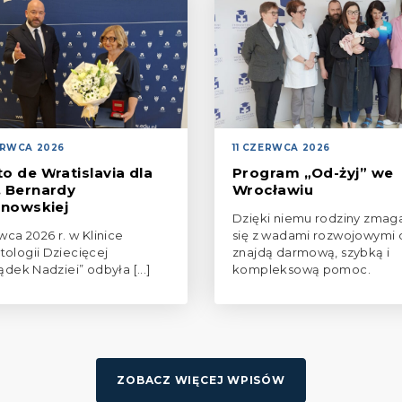
ERWCA 2026
11 CZERWCA 2026
to de Wratislavia dla
Program „Od-żyj” we
. Bernardy
Wrocławiu
nowskiej
Dzięki niemu rodziny zmag
wca 2026 r. w Klinice
się z wadami rozwojowymi 
ologii Dziecięcej
znajdą darmową, szybką i
ądek Nadziei” odbyła [...]
kompleksową pomoc.
ZOBACZ WIĘCEJ WPISÓW