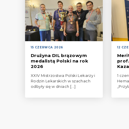
15 CZERWCA 2026
12 CZ
Drużyna DIL brązowym
Meri
medalistą Polski na rok
prof
2026
Kaza
XXIV Mistrzostwa Polski Lekarzy i
1 czer
Rodzin Lekarskich w szachach
Hemat
odbyły się w dniach [...]
„Przyl