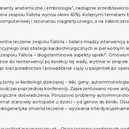
rianty anatomiczne i embriologia”, następnie przedstawiono 
na zespołu Fallota wynosi około 65%). Kolejnymi tematami b
i komputerowej i rezonansu magnetycznego, a na zakończeni
otne leczenie zespołu Fallota – balans między interwencją a
ncyjnego oraz strategii kardiochirurgicznych w pierwotnym le
zespołu Fallota – długoterminowe aspekty opieki”. Omówiono
cie do reinterwencji po korekcji tej wady, arytmie w zespole 
 oraz poradnictwo i prowadzenie ciąży u pacjentek po opera
yzonty w kardiologii dziecięcej – leki, geny, autoimmunologi
 podczas poprzedniej konferencji. Zaprezentowano nowe ant
logiczne doświadczenia. Poruszono problemy autoimmunologii
emat stanowiły aortopatie u dzieci – od genów do kliniki. Ost
kardiogenetyka zmienia leczenie – wyzwania interdyscyplinarn