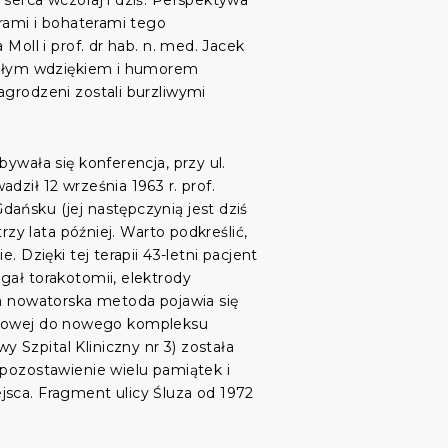
serca wczoraj i dziś. Perspektywa
orami i bohaterami tego
Moll i prof. dr hab. n. med. Jacek
ywałym wdziękiem i humorem
agrodzeni zostali burzliwymi
ywała się konferencja, przy ul.
ził 12 września 1963 r. prof.
ańsku (jej następczynią jest dziś
rzy lata później. Warto podkreślić,
 Dzięki tej terapii 43-letni pacjent
gał torakotomii, elektrody
ta nowatorska metoda pojawia się
. Łąkowej do nowego kompleksu
Szpital Kliniczny nr 3) została
 pozostawienie wielu pamiątek i
jsca. Fragment ulicy Śluza od 1972