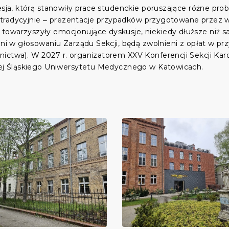
esja, którą stanowiły prace studenckie poruszające różne pro
uż tradycyjnie ‒ prezentacje przypadków przygotowane przez ws
towarzyszyły emocjonujące dyskusje, niekiedy dłuższe niż s
ieni w głosowaniu Zarządu Sekcji, będą zwolnieni z opłat w p
ictwa). W 2027 r. organizatorem XXV Konferencji Sekcji Kardi
ęcej Śląskiego Uniwersytetu Medycznego w Katowicach.