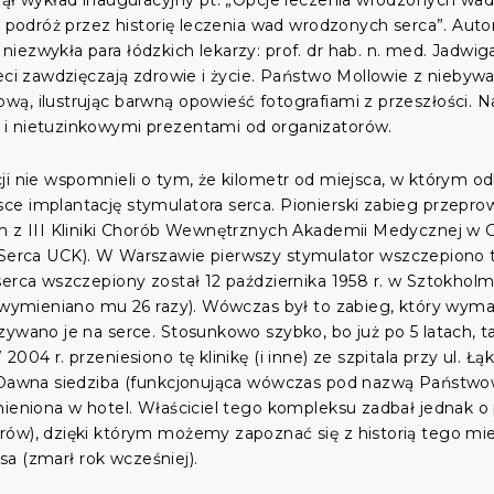
zął wykład inauguracyjny pt. „Opcje leczenia wrodzonych wad 
wa podróż przez historię leczenia wad wrodzonych serca”. Aut
ezwykła para łódzkich lekarzy: prof. dr hab. n. med. Jadwiga 
zieci zawdzięczają zdrowie i życie. Państwo Mollowie z nieb
ą, ilustrując barwną opowieść fotografiami z przeszłości. N
i nietuzinkowymi prezentami od organizatorów.
i nie wspomnieli o tym, że kilometr od miejsca, w którym odb
 implantację stymulatora serca. Pionierski zabieg przeprowad
m z III Kliniki Chorób Wewnętrznych Akademii Medycznej w Gd
pii Serca UCK). W Warszawie pierwszy stymulator wszczepiono t
erca wszczepiony został 12 października 1958 r. w Sztokholmie.
r wymieniano mu 26 razy). Wówczas był to zabieg, który wyma
zywano je na serce. Stosunkowo szybko, bo już po 5 latach, 
2004 r. przeniesiono tę klinikę (i inne) ze szpitala przy ul
 Dawna siedziba (funkcjonująca wówczas pod nazwą Państwowy 
mieniona w hotel. Właściciel tego kompleksu zadbał jednak o
ów), dzięki którym możemy zapoznać się z historią tego mie
isa (zmarł rok wcześniej).