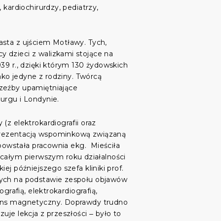
 kardiochirurdzy, pediatrzy,
asta z ujściem Motławy. Tych,
 dzieci z walizkami stojące na
39 r., dzięki którym 130 żydowskich
ako jedyne z rodziny. Twórcą
rzeźby upamiętniające
urgu i Londynie.
(z elektrokardiografii oraz
ą prezentacją wspominkową związaną
 powstała pracownia ekg. Mieściła
 W całym pierwszym roku działalności
j późniejszego szefa kliniki prof.
czych na podstawie zespołu objawów
grafią, elektrokardiografią,
onans magnetyczny. Doprawdy trudno
je lekcja z przeszłości ‒ było to