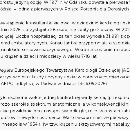
 prostu jedyną opcję. W 1971 r. w Gdańsku powstała pierwsza w
 później ‒ jedna z pierwszych w Polsce Poradnia dla Dorosł
tąpienie konsultantki krajowej w dziedzinie kardiologii dzi
niu 2026 r. przystąpiło 28 osób, nie zdały go 2 osoby. W 202
ecięcej. Liczba hospitalizacji za ten okres wynosiła 31 991 z
porad ambulatoryjnych. Konsultantka przypomniała o szeroki
ami układu sercowo-naczyniowego. Wkrótce zostanie rozpo
u krążenia dzieci i młodzieży w wieku 7-18 lat.
legate
Europejskiego Towarzystwa Kardiologii Dziecięcej (A
rzystwie oraz liczny i czynny udział w corocznych międzyn
es AEPC, odbył się w Padwie w dniach 13-16.05.2026).
 skupione wokół jednej konkretnej wady serca, tj. zespołu (t
rdzo szerokie spektrum anatomiczne, a w konsekwencji klinic
rakie powikłania oraz następstwa odległe, m.in. w postaci za
duitów, niewydolności serca. Warto wspomnieć, że pierwszy
neapolis w 1954 r. (w tzw. krążeniu skrzyżowanym) nadal ży