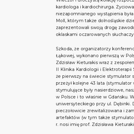
Wieczór i uroczystą kolację rozpoc
kardiologa i kardiochirurga. Życio
niezapomnianego wystąpienia była ni
Moll, którym także dolnośląskie d
zaprezentowali swoją drogę zawodow
oklaskami oczarowanych słuchaczy 
Szkoda, że organizatorzy konferencj
Łąkowej, wykonano pierwszą w Polsce
Zdzisław Kieturakis wraz z zespołe
II Klinika Kardiologii i Elektrotera
że pierwszy na świecie stymulator s
przeżył kolejne 43 lata (stymulato
stymulujące były nasierdziowe, nas
w Polsce i to właśnie w Gdańsku. W 
uniwersyteckiego przy ul. Dębinki.
pieczołowicie zrewitalizowana i za
artefaktów (w tym także stymulator
r. nosi imię prof. Zdzisława Kieturak