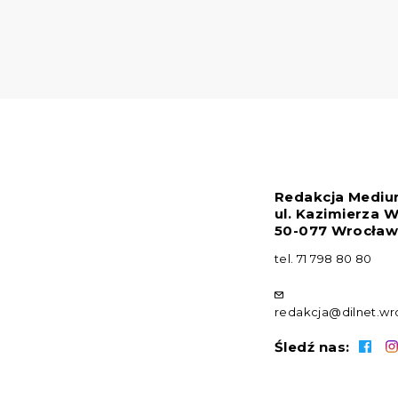
Redakcja Medi
ul. Kazimierza W
50-077 Wrocła
tel.
71 798 80 80
redakcja@dilnet.wr
Śledź nas: