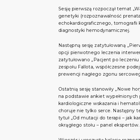
Sesję pierwszą rozpoczął temat „Wa
genetyki (rozpoznawalność prenatal
echokardiograficznego, tomografi
diagnostyki hemodynamicznej.
Następną sesję zatytułowaną „Pierw
opcji pierwotnego leczenia interwe
zatytułowano „Pacjent po leczeniu 
zespołu Fallota, współczesne podejś
prewencji nagłego zgonu sercowego
Ostatnią sesję stanowiły „Nowe hor
na podstawie ankiet wypełnionych
kardiologiczne wskazania i hemato
choruje nie tylko serce. Następny t
tytuł „Od mutacji do terapii – jak 
okrągłego stołu – panel ekspertów.