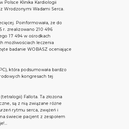
 Polsce Klinika Kardiologii
ych z Wrodzonymi Wadami Serca.
ecięcej. Poinformowała, że do
5 r. zrealizowano 210 496
 czego 17 494 w ośrodkach
ch możliwościach leczenia
częte badanie WOBASZ oceniające
EPC), która podsumowała bardzo
arodowych kongresach tej
etralogii) Fallota. Ta złożona
zne, są z nią związane różne
burzeń rytmu serca, zwężeń i
 na świecie pacjent z zespołem
je!…