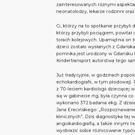
zainteresowanych różnymi aspektami 
neonatolodzy, lekarze rodzinni oraz
Ci, którzy na to spotkanie przybyl
którzy przybyli pociągiem, powita
torach kolejowych. Upamiętnia on t
dzieci zostało wysłanych z Gdańska 
pomnika jest urodzony w Gdańsku F
Kindertransport autorstwa tego sam
Już tradycyjnie, w godzinach popoł
echokardiografii, w tym płodowej).
z 70-leciem kardiologii dziecięcej 
się w gabinecie rtg, była czynna co 
wykonano 372 badania ekg. Z dzisiej
Jana Erecińskiego: „Rozpoznawanie
klinicznych”. Dziś diagnostyka tej 
angiokardiografią, a także innymi
wyobrazić sobie różnicowanie typów