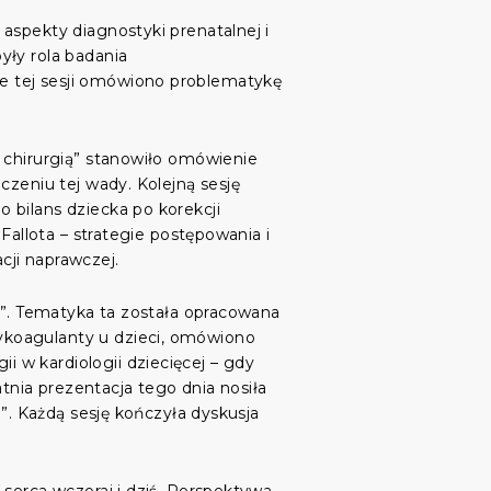
aspekty diagnostyki prenatalnej i
yły rola badania
e tej sesji omówiono problematykę
 chirurgią” stanowiło omówienie
czeniu tej wady. Kolejną sesję
 bilans dziecka po korekcji
Fallota – strategie postępowania i
cji naprawczej.
a”. Tematyka ta została opracowana
ykoagulanty u dzieci, omówiono
 w kardiologii dziecięcej – gdy
atnia prezentacja tego dnia nosiła
e”. Każdą sesję kończyła dyskusja