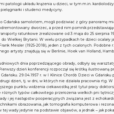
patologii układu krążenia u dzieci, w tym m.in. kardiolodzy,
 pielęgniarki i studenci medycyny.
i do Gdańska samolotem, mogli podziwiać z góry panoramę mi
ł odremontowany dworzec, a przed nim pomnik przedstawiający
ransporty ratunkowe zrealizowane od 3 maja do 25 sierpnia 19
do Wielkiej Brytanii. W wielu przypadkach te dzieci ocalały j
rank Meisler (1925-2018), jeden z tych ocalonych. Podobne 
ego artysty znajdują się w Berlinie, Hoek van Holland, Hamb
udniowych dnia poprzedzającego obrady, odbyły się warsztaty 
 Pierwszy dzień konferencji rozpoczął się krótką ilustrowan
w Gdańsku. 29.04.1957 r. w I Klinice Chorób Dzieci w Gdańsku
drugi dzień, tj. w dni, w których nie działała pracownia rtg.
szego punktu widzenia ciekawostką jest tytuł pracy doktorskie
 różnych typów całkowitego przełożenia wielkich pni tętni
wady i jej następstw pooperacyjnych związana jest z echokardio
 technikami obrazowania, jak tomografia komputerowa i rez
 tej wady jedynie na podstawie objawów, a jednak ‒ jak pokazu