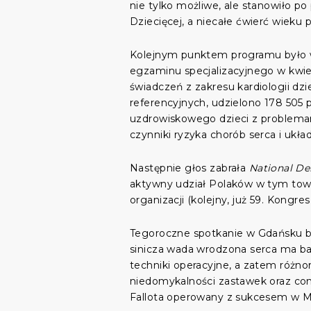
nie tylko możliwe, ale stanowiło po
Dziecięcej, a niecałe ćwierć wieku
Kolejnym punktem programu było wys
egzaminu specjalizacyjnego w kwiet
świadczeń z zakresu kardiologii dzi
referencyjnych, udzielono 178 505 
uzdrowiskowego dzieci z problem
czynniki ryzyka chorób serca i układ
Następnie głos zabrała
National De
aktywny udział Polaków w tym towa
organizacji (kolejny, już 59. Kongr
Tegoroczne spotkanie w Gdańsku było
sinicza wada wrodzona serca ma ba
techniki operacyjne, a zatem różno
niedomykalności zastawek oraz con
Fallota operowany z sukcesem w Min