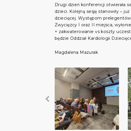
Drugi dzień konferencji otwierała s
dzieci. Kolejną sesję stanowiły ‒ j
dziecięcej. Występom prelegentów 
Zwycięzcy I oraz II miejsca, wyłon
+ zakwaterowanie vs koszty uczestn
będzie Oddział Kardiologii Dzieci
Magdalena Mazurak